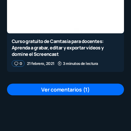
Curso gratuito de Camtasia para docentes:
Aprenda a grabar, editar y exportar vídeos y
domine el Screencast
0
21 febrero, 2021
3 minutos de lectura
Ver comentarios (1)
DIOS LOS SIGA BENDICIENDO A TODAS
LAS PERSONAS QUE COMPARTEN
CON LOS MÁS NECESITADOS
por
Anónimo