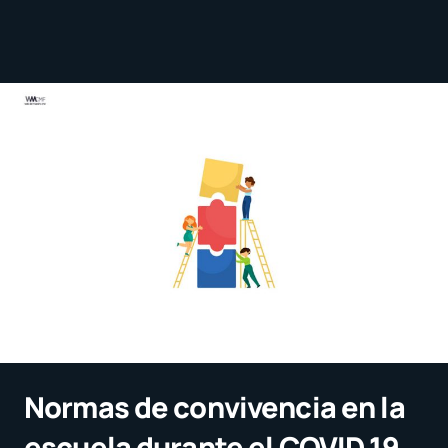
Normas de convivencia en la
escuela durante el COVID 19