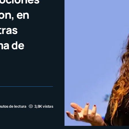
on, en
tras
ma de
nutos de lectura
3,8K vistas