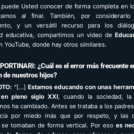
s puede Usted conocer de forma completa en l
camos al final. También, por considerarl
nto, y un versátil recurso para los diálo
d educativa, compartimos un video de
Educar
n YouTube, donde hay otros similares.
ORTINARI: ¿Cuál es el error más frecuente e
 de nuestros hijos?
OTO:
“[…]
Estamos educando con unas herrami
 en pleno siglo XXI
, cuando la sociedad, la
rnos ha cambiado. Antes se trataba a los padres
cía por miedo más que por respeto, y las d
s se tomaban de forma vertical. Por eso
es ne