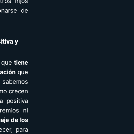
ros hijos
onarse de
tiva y
a que
tiene
cación
que
e sabemos
ómo crecen
a positiva
remios ni
aje de los
ecer, para