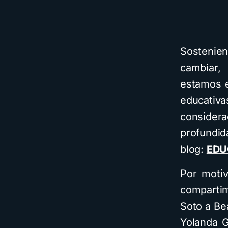
Sostenien
cambiar
estamos e
educativ
consider
profundid
blog:
EDU
Por moti
compartim
Soto a Bea
Yolanda G