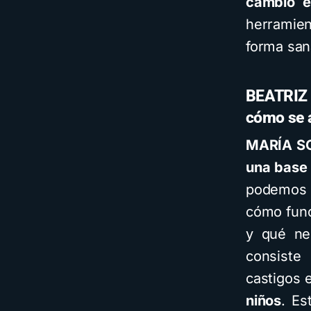
cambio e
herramie
forma sana
BEATRIZ P
cómo se a
MARÍA S
una base 
podemos 
cómo func
y qué nec
consist
castigos 
niños
. Es