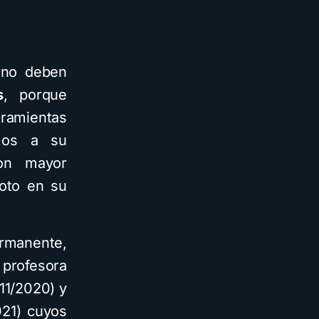
s no deben
s
, porque
rramientas
emos a su
con mayor
Soto en su
rmanente,
 profesora
/11/2020) y
021) cuyos