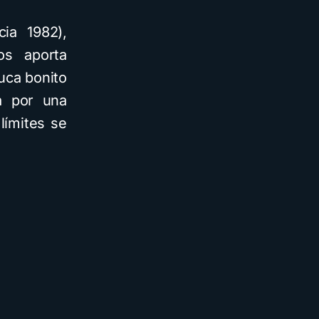
ia 1982),
nos aporta
duca bonito
ta por una
límites se