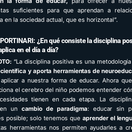
n la forma de educar,
para ofrecer a nuest
ntas suficientes para que aprendan a relaci
 en la sociedad actual, que es horizontal”.
ORTINARI: ¿En qué consiste la disciplina posi
plica en el día a día?
OTO:
“La disciplina positiva es una metodologí
científica y aporta herramientas de neuroedu
aplicar a nuestra forma de educar. Ahora qu
iona el cerebro del niño podemos entender c
esidades tienen en cada etapa. La disciplin
e en un
cambio de paradigma
: educar sin p
es posible; solo tenemos que
aprender el lengu
tas herramientas nos permiten ayudarles a cr