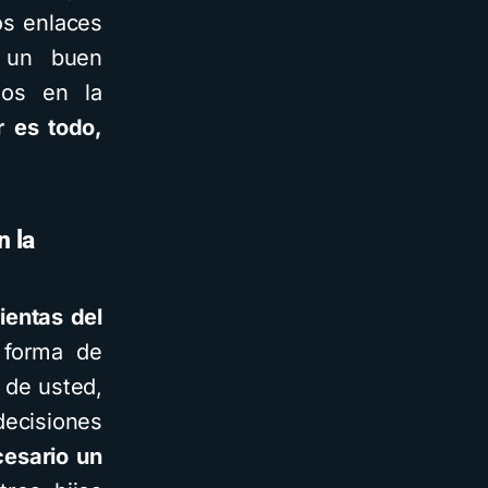
os enlaces
o un buen
gos en la
 es todo,
n la
entas del
 forma de
 de usted,
ecisiones
cesario un