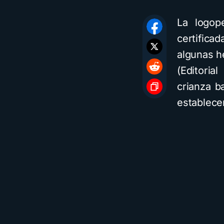
La logop
certifica
algunas he
(Editoria
crianza b
establece