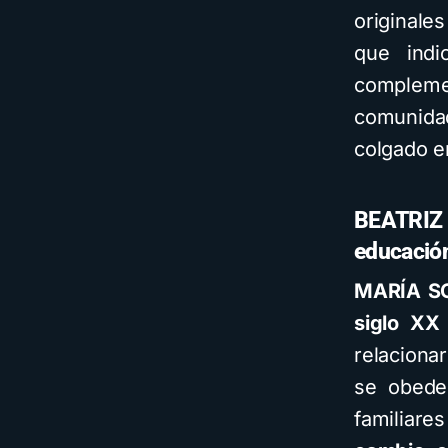
originale
que indi
compleme
comunida
colgado e
BEATRIZ P
educación
MARÍA S
siglo XX
relaciona
se obede
familiare