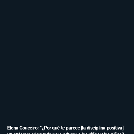
Elena Couceiro: “¿Por qué te parece [la disciplina positiva]