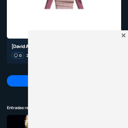
×
[David Auris] Día Internacional de la Mujer
0
24 marzo, 2021
4 minutos de lectura
Agrega un comentario
Entradas relacionadas a la categoría
Tu dirección de correo electrónico no será
publicada.
Los campos obligatorios están
marcados con
*