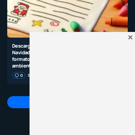
×
Descarga los moldes y plantillas de letras de “Feliz
Navidad” y el abecedario navideño completo en
formato listo para imprimir, y decora tu aula con un
ambiente lleno de espíritu navideño
0
5 noviembre, 2025
3 minutos de lectura
Agrega un comentario
Tu dirección de correo electrónico no será