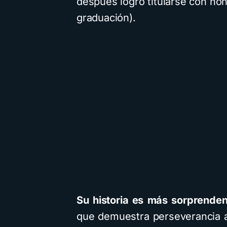
después logró titularse con hono
graduación).
Su historia es más sorprende
que demuestra perseverancia a