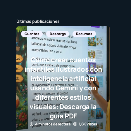
Últimas publicaciones
Cuentos
Descarga
Recursos
Cómo crear cuentos
infantiles ilustrados con
inteligencia artificial
usando Gemini y con
diferentes estilos
visuales: Descarga la
guía PDF
4 minutos de lectura
1,6K vistas