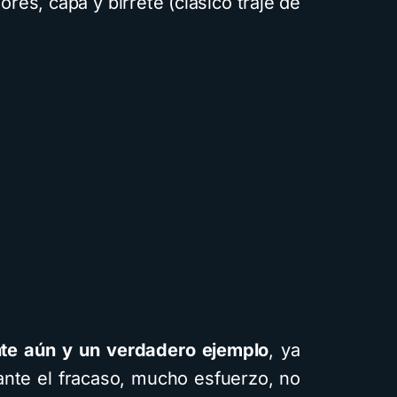
res, capa y birrete (clásico traje de
nte aún y un verdadero ejemplo
, ya
nte el fracaso, mucho esfuerzo, no