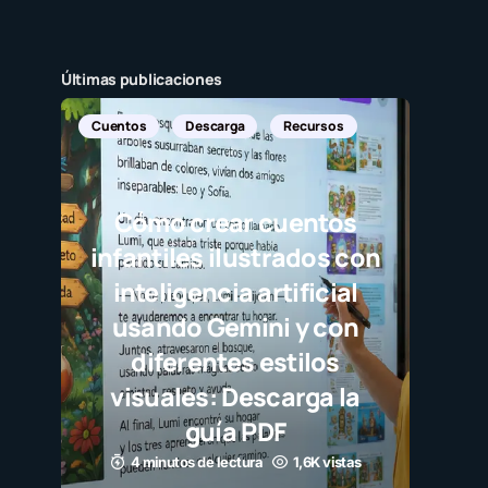
Últimas publicaciones
Noticias Internacionales
Javier Bardem elogia a la
selección campeona y
destaca el juego limpio
como ejemplo para
millones de niños
3 minutos de lectura
1,1K vistas