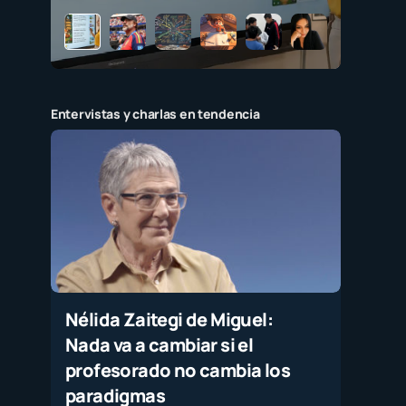
Entervistas y charlas en tendencia
Nélida Zaitegi de Miguel:
Nada va a cambiar si el
profesorado no cambia los
paradigmas