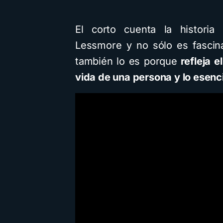
El corto cuenta la historia
Lessmore y no sólo es fascin
Cuentos
Descarga
también lo es porque
refleja e
vida de una persona y lo esenci
Cómo crear
infantiles ilu
inteligencia 
usando Gem
diferentes
visuales: D
guía 
4 minutos de lectu