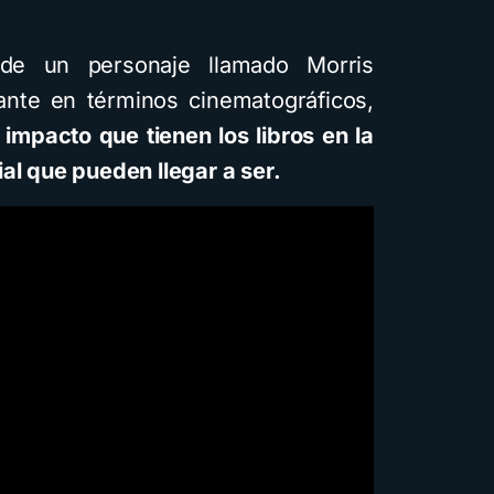
 de un personaje llamado Morris
ante en términos cinematográficos,
Recursos
l impacto que tienen los libros en la
al que pueden llegar a ser.
 cuentos
strados con
artificial
ini y con
 estilos
escarga la
PDF
ra
1,6K vistas