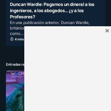
Duncan Wardle: Pagamos un dineral a los
ingenieros, a los abogados… ¿y a los
Profesores?
En una publicación anterior, Duncan Wardle,
británico que actualmente se desempeña
×
como…
4 minutos de lectura
5,0K vistas
Entradas relacionadas a la categoría