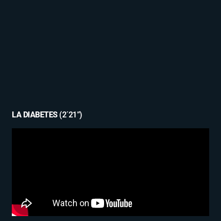
LA DIABETES
(2´21”)