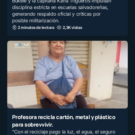
Bukele y la capitana Karla Trigueros impulsan
disciplina estricta en escuelas salvadoreñas,
por
Magnus Godinez Parral
generando respaldo oficial y críticas por
21 agosto, 2025 a las 2:43 am
posible militarización.
2 minutos de lectura
2,3K vistas
Es necesario encontrar un equilibrio; ni
autoritarismo, ni el caos que hay
actualmente en la educación
por
Alejandro Magno
21 agosto, 2025 a las 2:15 am
LA DISCIPLINA EN LAS IE Y EN LOS
HOGARES DEBEMOS DE RESCATARLA
DE MANERA URGENTE
por
Mercedes Salas Baella
Profesora recicla cartón, metal y plástico
21 agosto, 2025 a las 12:55 am
para sobrevvivir.
“Con el reciclaje pago la luz, el agua, el seguro
Que más se puede esperar de un