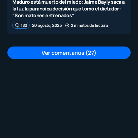
Maduro está muerto del miedo; Jaime Bayly saca a
la luz la paranoica decisión que tomó el dictador:
“Son matones entrenados”
133
20 agosto, 2025
2 minutos de lectura
Ver comentarios (27)
Kike Ureña que se puede esperar de un
pelotudo que piensa que un militar es
bueno para educar y que lo estético es
más importante que el contenido 😅🤣
😅😅🤣😅😅 de seguro un idiota sin título
por
Jaz Wellington
22 agosto, 2025 a las 7:32 pm
Kike Ureña te dolió lo que escribí