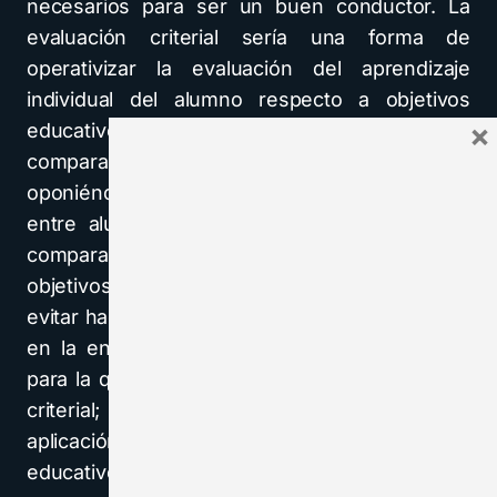
necesarios para ser un buen conductor. La
evaluación criterial sería una forma de
operativizar la evaluación del aprendizaje
individual del alumno respecto a objetivos
×
educativos que actúan como criterio
comparativo, y en términos conductuales,
oponiéndose a la comparación de aprendizajes
entre alumnos. En última instancia podemos
comparar a los alumnos en función de los
objetivos logrados, pero es lo que hay que
evitar hacer porque no es eso lo que se busca
en la enseñanza obligatoria, que es la etapa
para la que pensamos el uso de la evaluación
criterial; otra cuestión sería su posibilidad de
aplicación en otros niveles y ámbitos
educativos, tal y como ya se ha hecho.