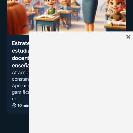
×
Estrategias para enganchar a tus
estudiantes. Descargue la “Nueva guía
docente: Estrategias de aprendizaje /
enseñanza”
Atraer la atención de los alumnos es un desafío
constante para los educadores. Si bien el
Aprendizaje Basado en Proyectos (ABP), la
gamificación, la realidad virtual y aumentada, y
el…
10 minutos de lectura
20,4K vistas