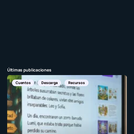
Enviar comentario
Últimas publicaciones
Noticia