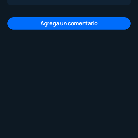
Agrega un comentario
Tu dirección de correo electrónico no será
publicada.
Los campos obligatorios están
marcados con
*
Mensaje
*