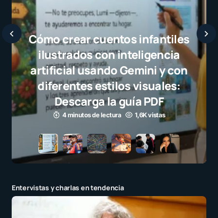
sel
el
Entervistas y charlas en tendencia