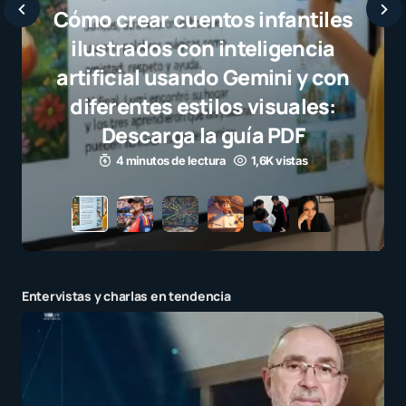
infantiles
eligencia
emini y con
visuales:
ía PDF
1,6K vistas
Entervistas y charlas en tendencia