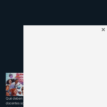
×
Qué deben saber los
Las 12 claves del
docentes sobre la memoria
aprendizaje