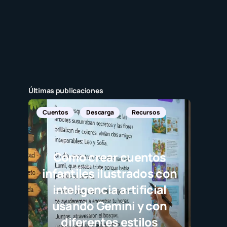
Últimas publicaciones
uentos
Descarga
Recursos
Cómo crear cuentos
nfantiles ilustrados con
inteligencia artificial
usando Gemini y con
diferentes estilos