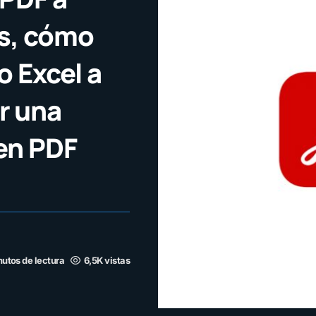
as, cómo
o Excel a
r una
 en PDF
nutos de lectura
6,5K vistas