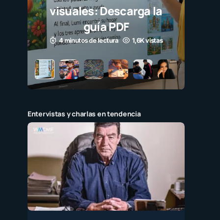
visuales: Descarga la
guía PDF
4 minutos de lectura
1,6K vistas
Entervistas y charlas en tendencia