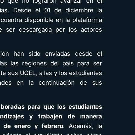
 o que no lograron avanzar en el
ias. Desde el 01 de diciembre la
cuentra disponible en la plataforma
entos
Descarga
Recursos
 ser descargada por los actores
Cómo crear cuentos
ción han sido enviadas desde el
fantiles ilustrados con
das las regiones del país para ser
inteligencia artificial
te sus UGEL, a las y los estudiantes
usando Gemini y con
tades en la continuación de sus
diferentes estilos
visuales: Descarga la
aboradas para que los estudiantes
guía PDF
endizajes y trabajen de manera
4 minutos de lectura
1,6K vistas
 de enero y febrero
. Además, la