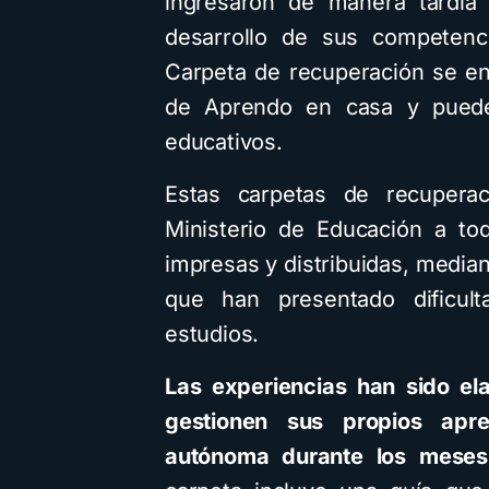
ingresaron de manera tardía
desarrollo de sus competenc
Carpeta de recuperación se en
Cu
de Aprendo en casa y puede
educativos.
Estas carpetas de recupera
in
Ministerio de Educación a to
impresas y distribuidas, median
que han presentado dificul
estudios.
Las experiencias han sido el
gestionen sus propios apr
autónoma durante los meses