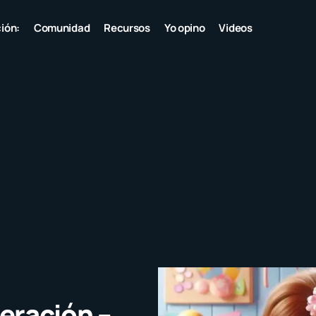
ión:
Comunidad
Recursos
Yo opino
Videos
eración –