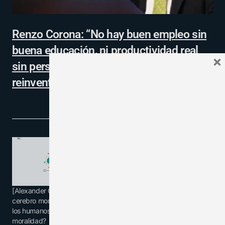
Renzo Corona: “No hay buen empleo sin
buena educación, ni productividad real
×
sin personas preparadas para
reinventarse”
[Alexander Ortiz] El
José Marina: Se habla
cerebro moral: ¿Nacemos
mucho de innovación en la
los humanos con
escuela, sin embargo, se
moralidad?
está produciendo una