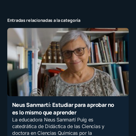
Entradas relacionadas a la categoría
Tu dirección de correo electrónico no será
publicada.
Los campos obligatorios están
marcados con
*
Mensaje
*
Neus Sanmartí: Estudiar para aprobar no
es lo mismo que aprender
Nombre
*
La educadora Neus Sanmartí Puig es
catedrática de Didáctica de las Ciencias y
doctora en Ciencias Químicas por la