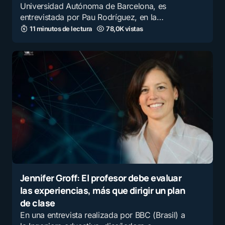
Universidad Autónoma de Barcelona, es
E-mail
*
entrevistada por Pau Rodríguez, en la…
11 minutos de lectura
78,0K vistas
Guarda mi nombre y correo electrónico en este
navegador para la próxima vez que comente.
Recibir un correo electrónico con los siguientes
comentarios a esta entrada.
Recibir un correo electrónico con cada nueva
entrada.
Jennifer Groff: El profesor debe evaluar
Enviar comentario
las experiencias, más que dirigir un plan
de clase
En una entrevista realizada por BBC (Brasil) a