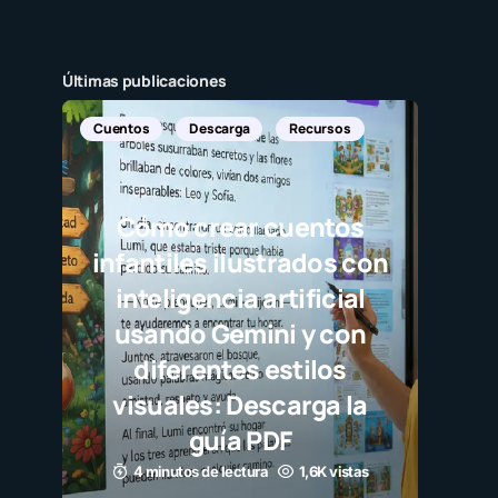
Últimas publicaciones
Cuentos
Descarga
Recursos
Cómo crear cuentos
infantiles ilustrados con
inteligencia artificial
usando Gemini y con
diferentes estilos
visuales: Descarga la
guía PDF
4 minutos de lectura
1,6K vistas