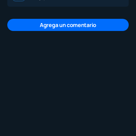
Agrega un comentario
Tu dirección de correo electrónico no será
publicada.
Los campos obligatorios están
marcados con
*
Mensaje
*