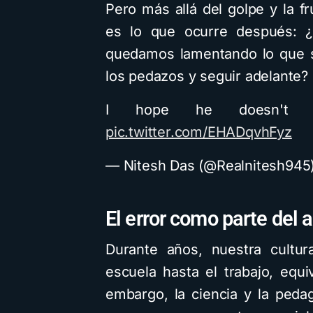
Pero más allá del golpe y la f
es lo que ocurre después: 
quedamos lamentando lo que 
los pedazos y seguir adelante?
I hope he doesn't g
pic.twitter.com/EHADqvhFyz
— Nitesh Das (@Realnitesh945
El error como parte del 
Durante años, nuestra cultur
escuela hasta el trabajo, equ
embargo, la ciencia y la ped