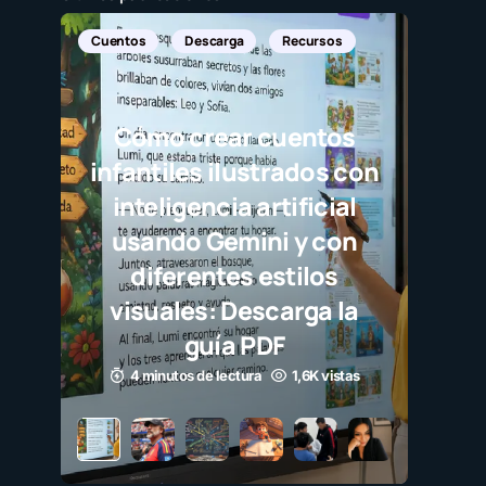
scarga
Recursos
rear cuentos
s ilustrados con
ncia artificial
 Gemini y con
ntes estilos
s: Descarga la
uía PDF
de lectura
1,6K vistas