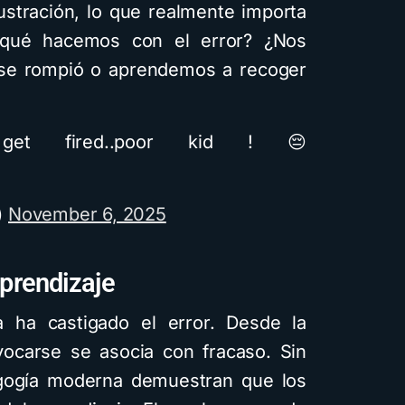
rustración, lo que realmente importa
Cuentos
De
¿qué hacemos con el error? ¿Nos
se rompió o aprendemos a recoger
Cómo c
infantile
et fired..poor kid ! 😔
intelige
usando
)
November 6, 2025
difere
visuale
aprendizaje
g
4 minutos 
a ha castigado el error. Desde la
ivocarse se asocia con fracaso. Sin
agogía moderna demuestran que los