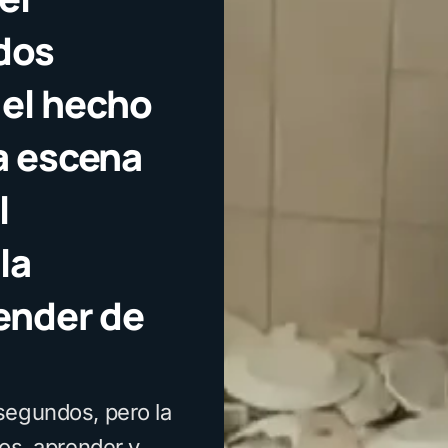
 dos
 el hecho
na escena
l
la
render de
segundos, pero la
nos, aprender y