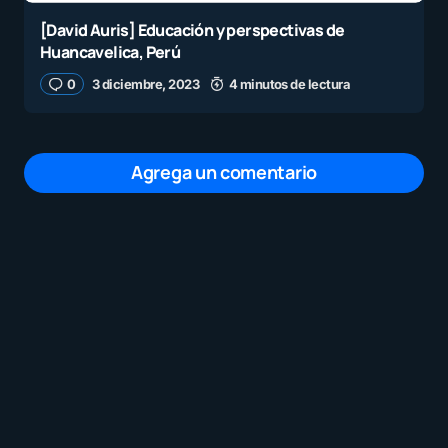
[David Auris] Educación y perspectivas de
Huancavelica, Perú
0
3 diciembre, 2023
4 minutos de lectura
Agrega un comentario
Tu dirección de correo electrónico no será
publicada.
Los campos obligatorios están
marcados con
*
Mensaje
*