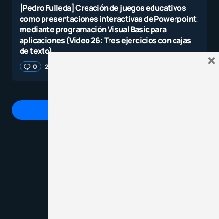
[Pedro Fulleda] Creación de juegos educativos
como presentaciones interactivas de Powerpoint,
mediante programación Visual Basic para
aplicaciones (Video 26: Tres ejercicios con cajas
de texto)
×
0
27 febrero, 2023
2 minutos de lectura
Agrega un comentario
Tu dirección de correo electrónico no será
publicada.
Los campos obligatorios están
marcados con
*
Mensaje
*