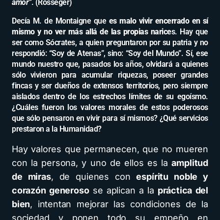
amor”
. (Rosseger)
Decía M. de Montaigne que
es malo vivir encerrado en sí
mismo y no ver más allá de las propias narice
s. Hay que
ser como Sócrates, a quien preguntaron por su patria y no
respondió: “Soy de Atenas”, sino: “Soy del Mundo”. Sí, ese
mundo nuestro que, pasados los años, olvidará a quienes
sólo vivieron para acumular riquezas, poseer grandes
fincas y ser dueños de extensos territorios, pero siempre
aislados dentro de los estrechos límites de su egoísmo.
¿Cuáles fueron los valores morales de estos poderosos
que sólo pensaron en vivir para sí mismos? ¿Qué servicios
prestaron a la Humanidad?
Hay valores que permanecen, que no mueren
con la persona, y uno de ellos es la
amplitud
de miras
, de quienes con
espíritu noble y
corazón generoso
se aplican a la
práctica del
bien
, intentan mejorar las condiciones de la
sociedad y ponen todo su empeño en