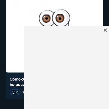
×
Cómo cuidar y proteger tu vista si trabajas muchas
horas con Zoom, Meet o Teams
0
24 junio, 2021
4 minutos de lectura