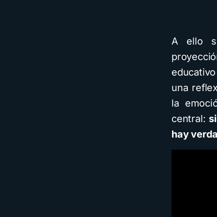
A ello s
proyecci
educativo
una reflex
la emoci
central:
s
hay verda