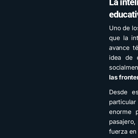
La inte
educati
Uno de lo
que la in
avance t
idea de 
socialme
las fronte
Desde esa
particul
enorme p
pasajero
fuerza en