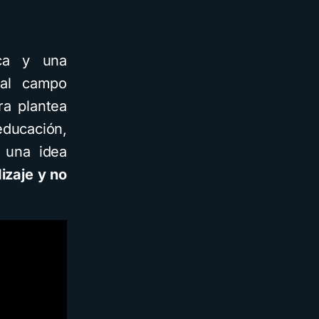
ica y una
 al campo
ra plantea
 educación,
 una idea
izaje y no