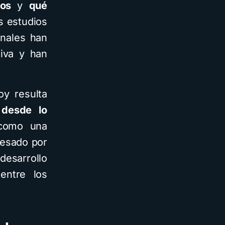
dos
y
qué
s estudios
onales han
tiva y han
oy resulta
 desde lo
 como una
vesado por
desarrollo
entre los