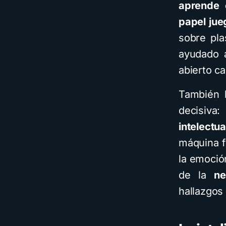
aprende 
papel jue
sobre pla
ayudado a
abierto c
También h
decisiva
intelectua
máquina f
la emoció
de la
ne
hallazgos 