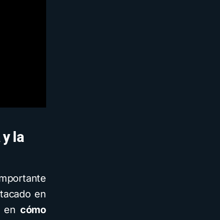
y la
importante
stacado en
s en
cómo