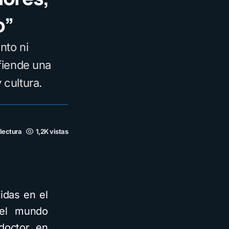
o”
nto ni
efiende una
cultura.
 lectura
1,2K vistas
idas en el
 el mundo
doctor en