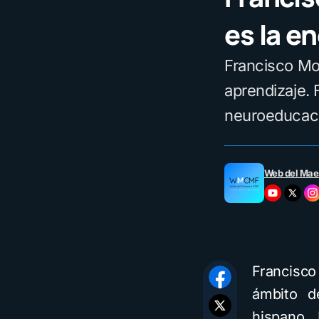
es la e
Francisco Mo
aprendizaje. F
neuroeducaci
Web del Mae
Francisco
ámbito d
hispano.