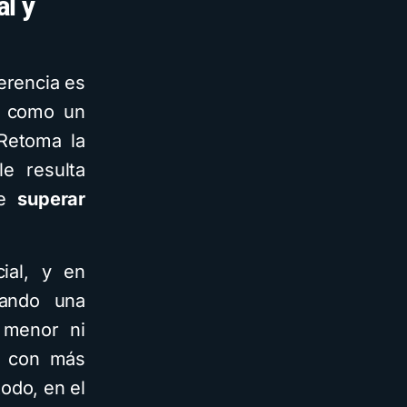
al y
erencia es
te como un
 Retoma la
e resulta
de
superar
cial, y en
rando una
 menor ni
z con más
odo, en el