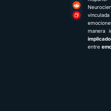
Neurocie
vinculada
emocione
manera i
implicado
entre
emo