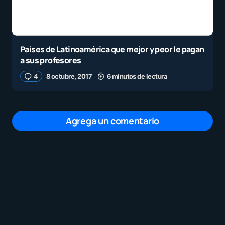
Países de Latinoamérica que mejor y peor le pagan
a sus profesores
4
8 octubre, 2017
6 minutos de lectura
Agrega un comentario
Tu dirección de correo electrónico no será
publicada.
Los campos obligatorios están
marcados con
*
Mensaje
*