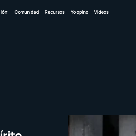
ión:
Comunidad
Recursos
Yo opino
Videos
írito