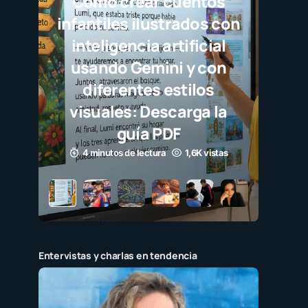
Javier Bard
selección
destaca el
como ej
millone
3 minutos de 
Entervistas y charlas en tendencia