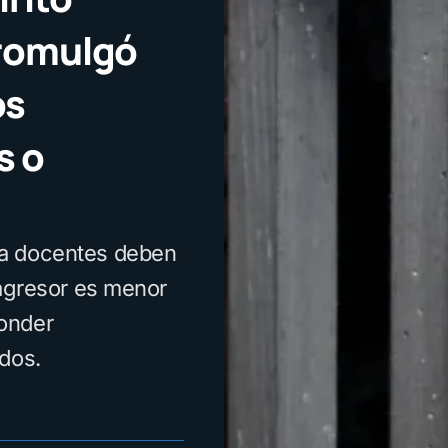
promulgó
os
s o
ra docentes deben
 agresor es menor
onder
ados.