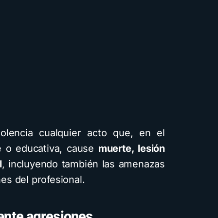
iolencia cualquier acto que, en el
te o educativa, cause
muerte, lesión
l
, incluyendo también las amenazas
Cuentos
Descarga
Recursos
nes del profesional.
 ante agresiones