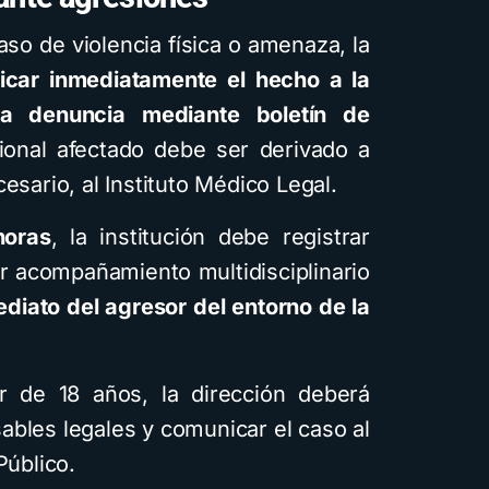
Cómo crear cuentos
infantiles ilustrados con
aso de violencia física o amenaza, la
inteligencia artificial
car inmediatamente el hecho a la
usando Gemini y con
 la denuncia mediante boletín de
diferentes estilos
ional afectado debe ser derivado a
visuales: Descarga la
esario, al Instituto Médico Legal.
guía PDF
horas
, la institución debe registrar
4 minutos de lectura
1,6K vistas
var acompañamiento multidisciplinario
ediato del agresor del entorno de la
 de 18 años, la dirección deberá
ables legales y comunicar el caso al
Público.