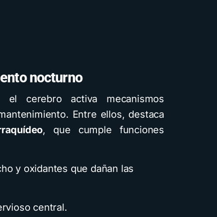
iento nocturno
, el cerebro activa mecanismos
entales
mantenimiento. Entre ellos, destaca
rraquídeo
, que cumple funciones
ho y oxidantes que dañan las
apas
rvioso central.
aficos