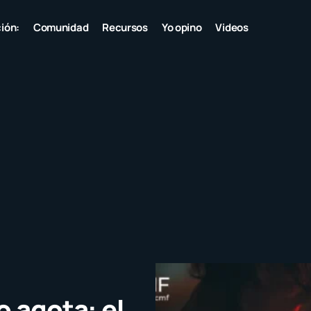
ión:
Comunidad
Recursos
Yo opino
Videos
o agota: el