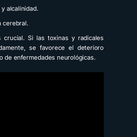
ga el
 y alcalinidad.
uía
 cerebral.
1,8K vistas
crucial. Si las toxinas y radicales
damente, se favorece el deterioro
sgo de enfermedades neurológicas.