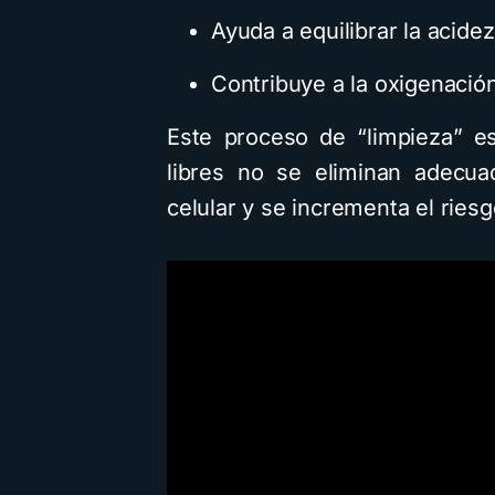
mo ejemplo para
con IA: Descar
Ayuda a equilibrar la acidez
llones de niños
prompt y la g
Contribuye a la oxigenación
inutos de lectura
1,1K vistas
3 minutos de lectura
Este proceso de “limpieza” es 
libres no se eliminan adecua
celular y se incrementa el rie