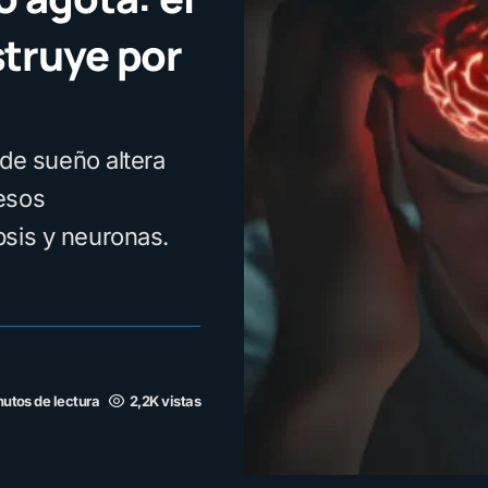
truye por
 de sueño altera
esos
psis y neuronas.
nutos de lectura
2,2K vistas