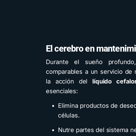
El cerebro en mantenim
Durante el sueño profundo
nternacionales
Descarga
IA
Mapas M
comparables a un servicio de 
Recursos
Tecnología
la acción del
líquido cefalo
esenciales:
Elimina productos de desec
r Bardem elogia a la
células.
cción campeona y
Cómo hacer M
Nutre partes del sistema ne
aca el juego limpio
mentales biogr