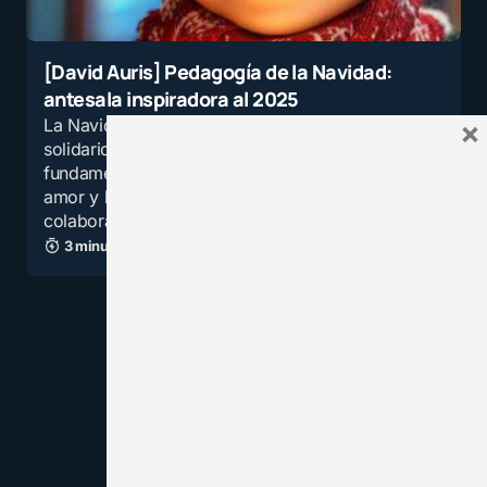
[David Auris] Pedagogía de la Navidad:
antesala inspiradora al 2025
×
La Navidad en un hermoso pretexto de
solidaridad, perdón y autorreflexión, pilares
fundamentales de toda familia. El valor del
amor y la alegría de compartir de manera
colaborativa, es clave…
3 minutos de lectura
99 vistas