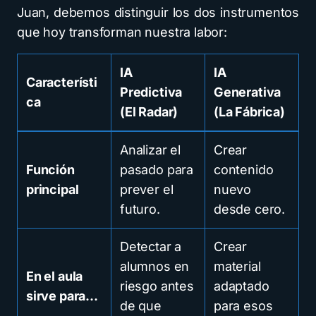
Juan, debemos distinguir los dos instrumentos
que hoy transforman nuestra labor:
IA
IA
Característi
Predictiva
Generativa
ca
(El Radar)
(La Fábrica)
Analizar el
Crear
Función
pasado para
contenido
principal
prever el
nuevo
futuro.
desde cero.
Detectar a
Crear
alumnos en
material
En el aula
riesgo antes
adaptado
sirve para…
de que
para esos