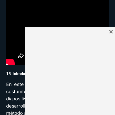
×
15. Introducción al Diseño de Diapositivas
En este vídeo analizaremos algunos vicios y
costumbres muy extendidas en el diseño de
diapositivas. El enfoque de una idea
desarrollada en una o varias diapositivas como
método adecuado frente a la muy extendida de