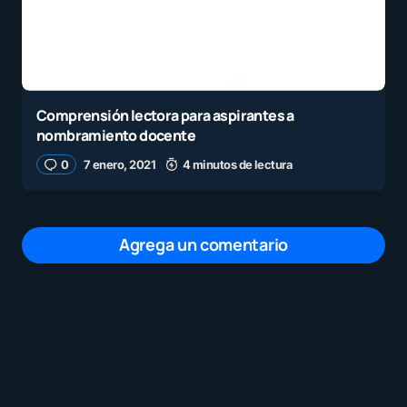
Comprensión lectora para aspirantes a
nombramiento docente
0
7 enero, 2021
4 minutos de lectura
Agrega un comentario
Tu dirección de correo electrónico no será
publicada.
Los campos obligatorios están
marcados con
*