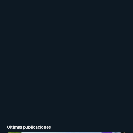
Recibir un correo electrónico con los siguientes
comentarios a esta entrada.
Recibir un correo electrónico con cada nueva
entrada.
Enviar comentario
Últimas publicaciones