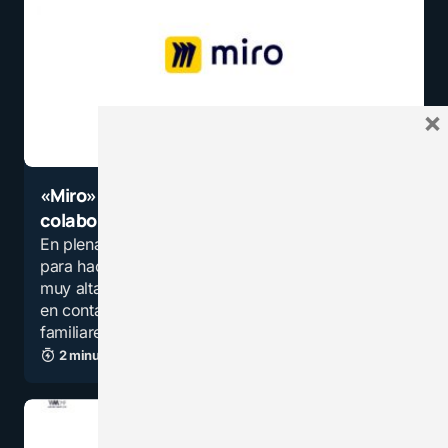
×
«Miro» nueva pizarra virtual para trabajo
colaborativo
En plena pandemia las aplicaciones y servicios
para hacer videollamadas grupales están en
muy alta demanda, no solo para mantenernos
en contacto y poder ver a nuestros amigos y
familiares,…
2 minutos de lectura
3,1K vistas