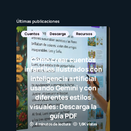
Últimas publicaciones
Cuentos
Descarga
Recursos
Cómo crear cuentos
infantiles ilustrados con
inteligencia artificial
usando Gemini y con
diferentes estilos
visuales: Descarga la
guía PDF
4 minutos de lectura
1,6K vistas