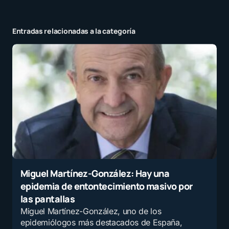
Entradas relacionadas a la categoría
Tu dirección de correo electrónico no será
publicada.
Los campos obligatorios están
marcados con
*
Mensaje
*
Miguel Martínez-González: Hay una
epidemia de entontecimiento masivo por
Nombre
*
las pantallas
Miguel Martínez-González, uno de los
epidemiólogos más destacados de España,