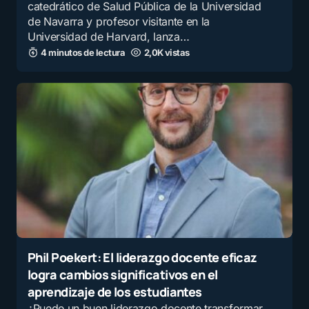
catedrático de Salud Pública de la Universidad
E-mail
*
de Navarra y profesor visitante en la
Universidad de Harvard, lanza…
4 minutos de lectura
2,0K vistas
Guarda mi nombre y correo electrónico en este
navegador para la próxima vez que comente.
Recibir un correo electrónico con los siguientes
comentarios a esta entrada.
Recibir un correo electrónico con cada nueva
entrada.
Enviar comentario
Phil Poekert: El liderazgo docente eficaz
logra cambios significativos en el
aprendizaje de los estudiantes
¿Puede un buen liderazgo docente transformar