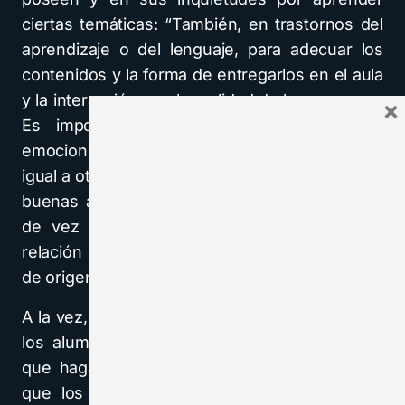
ciertas temáticas: “También, en trastornos del
aprendizaje o del lenguaje, para adecuar los
contenidos y la forma de entregarlos en el aula
y la interacción con la realidad de los menores.
×
Es importante que el docente hable de
emociones, comprenda que ningún alumno es
igual a otro, destaque por igual los errores y las
buenas actitudes, se salga de la planificación
de vez en cuando, y mantenga una buena
relación y contacto sistemático con la familia
de origen del menor.
A la vez, es necesario que el profesor anime a
los alumnos a que investiguen, por ejemplo,
que hagan ‘descubrimientos’ en sus casas y
que los compartan en clase. Por supuesto,