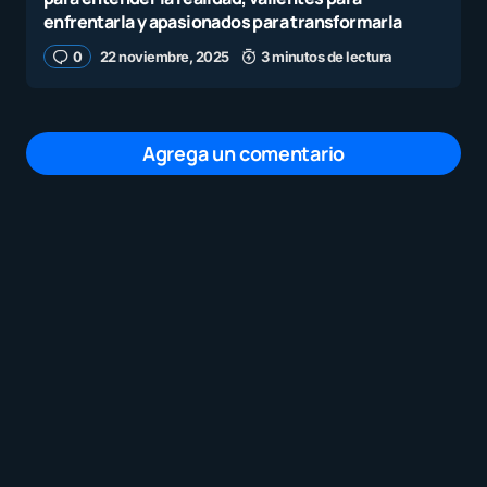
enfrentarla y apasionados para transformarla
0
22 noviembre, 2025
3 minutos de lectura
Agrega un comentario
Tu dirección de correo electrónico no será
publicada.
Los campos obligatorios están
marcados con
*
Mensaje
*