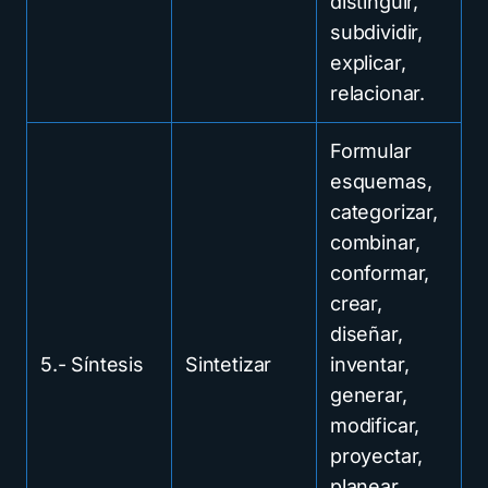
distinguir,
subdividir,
explicar,
relacionar.
Formular
esquemas,
categorizar,
combinar,
conformar,
crear,
diseñar,
5.- Síntesis
Sintetizar
inventar,
generar,
modificar,
proyectar,
planear,