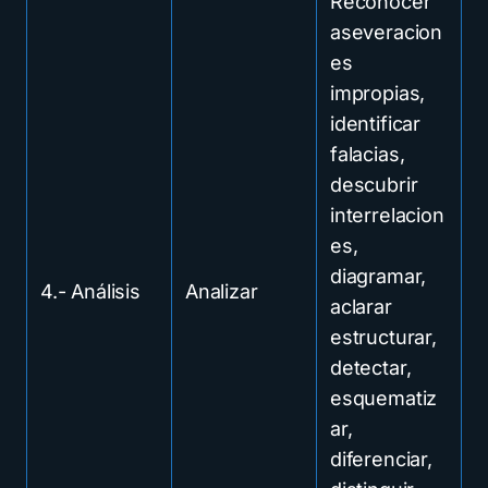
Reconocer
aseveracion
es
impropias,
identificar
falacias,
descubrir
interrelacion
es,
diagramar,
4.- Análisis
Analizar
aclarar
estructurar,
detectar,
esquematiz
ar,
diferenciar,