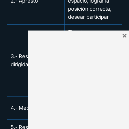
2.- Apresto
espacio, lograr la
posición correcta,
desear participar
Ejecutar una
×
actividad, imitar un
proceso, descubrir
3.- Respuesta
por la acción,
dirigida
determinar la
secuencia,
demostrar un
procedimiento
Tener habilidad,
4.- Mecanismo
ejecutar habilidad
5.- Respuesta
Desarrollar