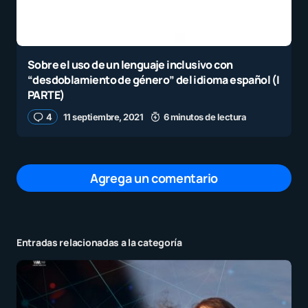
Sobre el uso de un lenguaje inclusivo con
“desdoblamiento de género” del idioma español (I
PARTE)
4
11 septiembre, 2021
6 minutos de lectura
Agrega un comentario
Entradas relacionadas a la categoría
Tu dirección de correo electrónico no será
publicada.
Los campos obligatorios están
marcados con
*