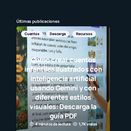
Últimas publicaciones
ga
Recursos
r cuentos
lustrados con
a artificial
mini y con
s estilos
Descarga la
 PDF
tura
1,7K vistas