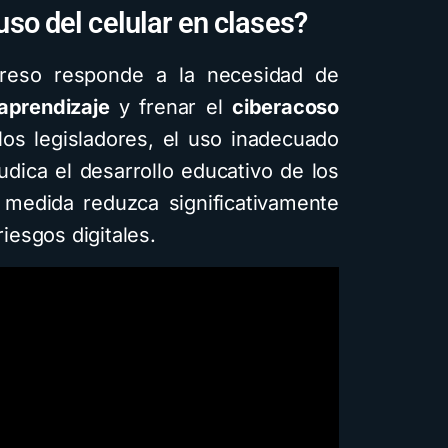
uso del celular en clases?
reso responde a la necesidad de
 aprendizaje
y frenar el
ciberacoso
Cuentos
Descar
os legisladores, el uso inadecuado
judica el desarrollo educativo de los
Cómo crea
medida reduzca significativamente
infantiles i
riesgos digitales.
inteligenci
usando Ge
diferente
visuales: 
guía
4 minutos de lec