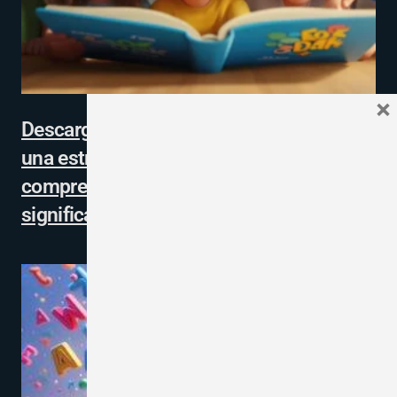
×
Descarga las lecturas del Mundial 2026:
una estrategia didáctica para fortalecer la
comprensión lectora y el aprendizaje
significativo en el aula