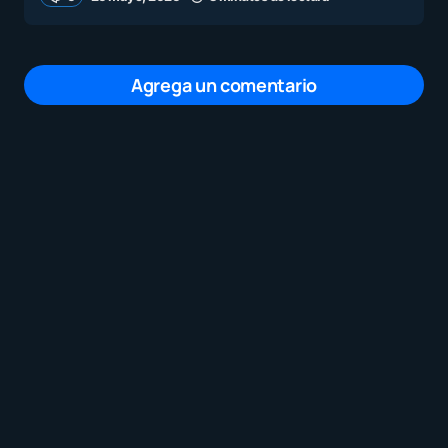
Agrega un comentario
Tu dirección de correo electrónico no será
publicada.
Los campos obligatorios están
marcados con
*
Mensaje
*