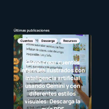
Últimas publicaciones
Cuentos
Descarga
Recursos
Cómo crear cuentos
infantiles ilustrados con
inteligencia artificial
usando Gemini y con
diferentes estilos
visuales: Descarga la