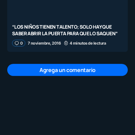
“LOS NIÑOS TIENEN TALENTO; SOLO HAY QUE
SABER ABRIR LA PUERTA PARA QUE LO SAQUEN”
0
7 noviembre, 2016
4 minutos de lectura
Agrega un comentario
Tu dirección de correo electrónico no será
publicada.
Los campos obligatorios están
marcados con
*
Mensaje
*