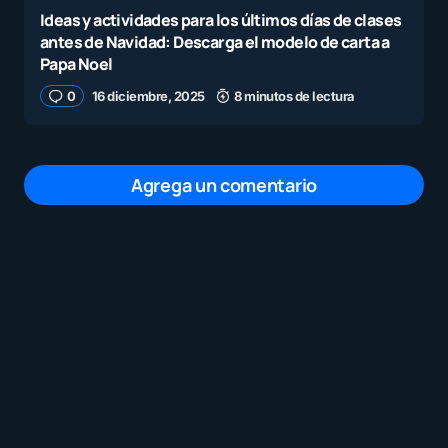
Ideas y actividades para los últimos días de clases
antes de Navidad: Descarga el modelo de carta a
Papa Noel
0
16 diciembre, 2025
8 minutos de lectura
Agrega un comentario
Tu dirección de correo electrónico no será
publicada.
Los campos obligatorios están
marcados con
*
Mensaje
*