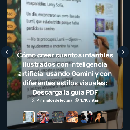
Javier Bardem elogia a la
selección campeona y destaca
el juego limpio como ejemplo
para millones de niños
3 minutos de lectura
1,1K vistas