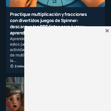
Practique multiplicación y fracciones
con divertidos juegos de Spinner:
descargue los PDF listos para jugar y
×
aprender con el Spinner
Aprende multiplicación de forma divertida con
estos juegos de Spinner artesanales. Incluye
actividades imprimibles, cálculo mental, tablas
de multiplicar y retos progresivos que motivan
la…
2 minutos de lectura
15,4K vistas