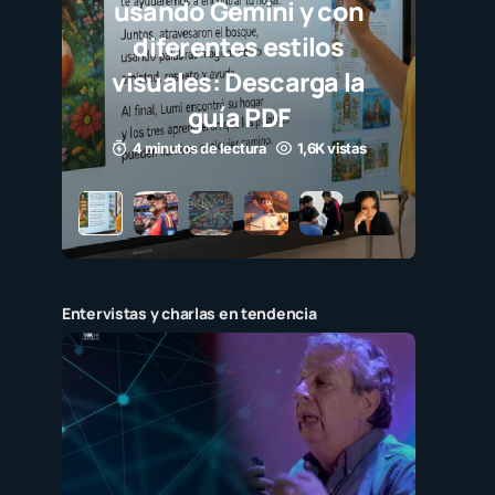
usando Gemini y con
diferentes estilos
visuales: Descarga la
guía PDF
4 minutos de lectura
1,6K vistas
Entervistas y charlas en tendencia