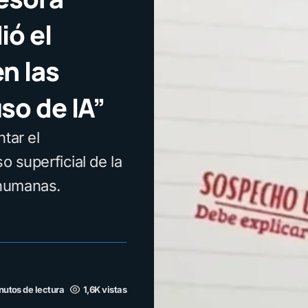
ió el
en las
so de IA”
tar el
o superficial de la
 humanas.
nutos de lectura
1,6K vistas