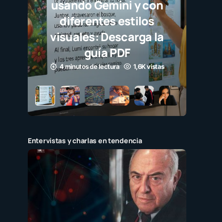
 Gemini y con
ntes estilos
s: Descarga la
uía PDF
de lectura
1,6K vistas
Entervistas y charlas en tendencia