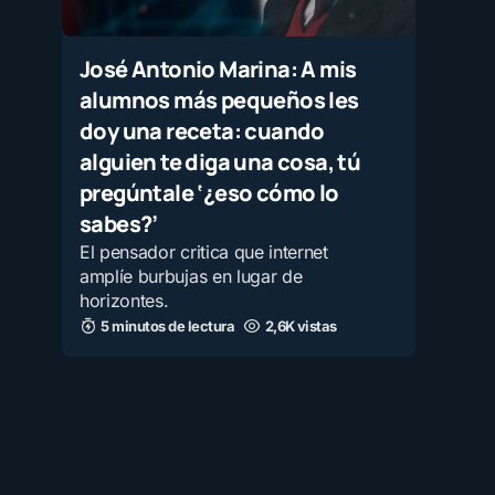
José Antonio Marina: A mis
alumnos más pequeños les
doy una receta: cuando
alguien te diga una cosa, tú
pregúntale ‘¿eso cómo lo
sabes?’
El pensador critica que internet
amplíe burbujas en lugar de
horizontes.
5 minutos de lectura
2,6K vistas