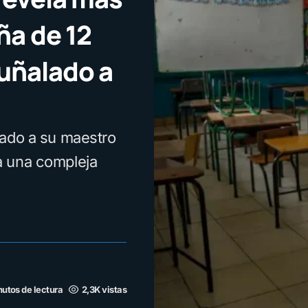
ña de 12
uñalado a
lado a su maestro
a una compleja
nutos de lectura
2,3K vistas