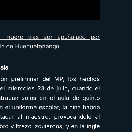
usando
difere
visuale
g
e muere tras ser apuñalado por
4 minutos 
ela de Huehuetenango
esis
ión preliminar del MP, los hechos
el miércoles 23 de julio, cuando el
raban solos en el aula de quinto
n el uniforme escolar, la niña habría
atacar al maestro, provocándole al
ro y brazo izquierdos, y en la ingle