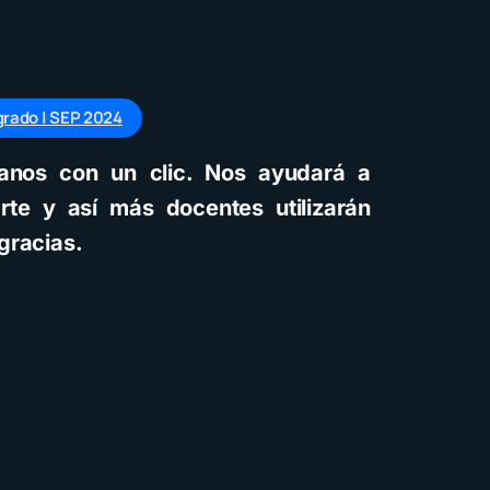
Cuentos
Descarga
Recursos
rado | SEP 2024
óyanos con un clic. Nos ayudará a
Cómo crear cuentos
rte y así más docentes utilizarán
infantiles ilustrados con
gracias.
inteligencia artificial
usando Gemini y con
diferentes estilos
visuales: Descarga la
guía PDF
4 minutos de lectura
1,6K vistas