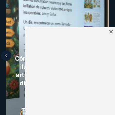
×
Javier Bardem elogia a l
selección campeona y des
el juego limpio como ejem
para millones de niños
3 minutos de lectura
1,1K vistas