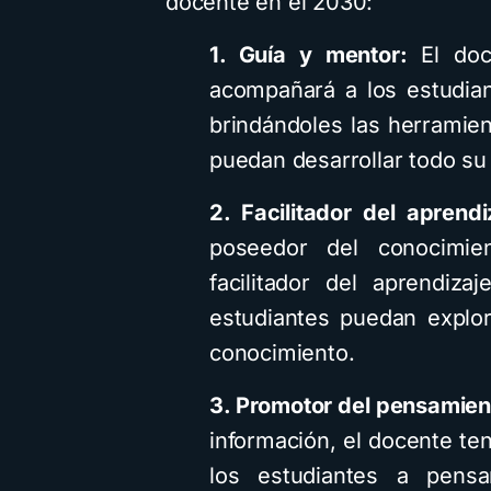
docente en el 2030:
1. Guía y mentor:
El doc
acompañará a los estudian
Cuentos
Descarga
R
brindándoles las herramie
puedan desarrollar todo su 
Cómo crear cu
2. Facilitador del aprendi
infantiles ilustr
poseedor del conocimi
inteligencia arti
facilitador del aprendiz
usando Gemini 
estudiantes puedan explor
diferentes est
conocimiento.
visuales: Desca
guía PDF
3. Promotor del pensamient
información, el docente te
4 minutos de lectura
los estudiantes a pensar