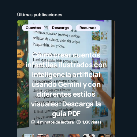
Últimas publicaciones
Noticias Internacionales
Javier Bardem elogia a la
selección campeona y
destaca el juego limpio
como ejemplo para
millones de niños
3 minutos de lectura
1,1K vistas