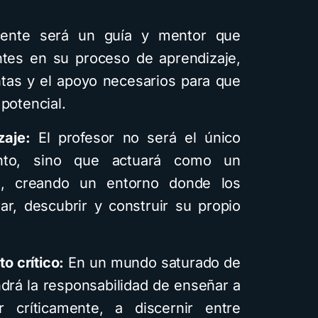
ente será un guía y mentor que
tes en su proceso de aprendizaje,
ecursos
ntas y el apoyo necesarios para que
potencial.
entos
zaje:
El profesor no será el único
ados con
ento, sino que actuará como un
ficial
aje, creando un entorno donde los
y con
ar, descubrir y construir su propio
ilos
rga la
o crítico:
En un mundo saturado de
ndrá la responsabilidad de enseñar a
1,6K vistas
 críticamente, a discernir entre