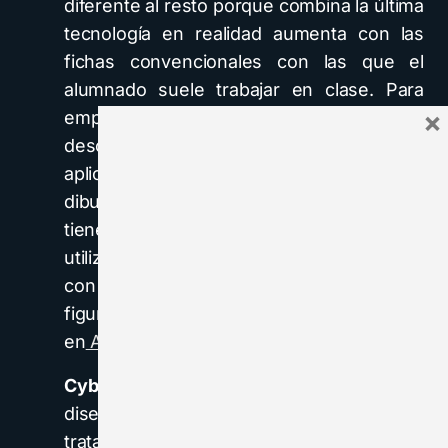
diferente al resto porque combina la última
tecnología en realidad aumenta con las
fichas convencionales con las que el
alumnado suele trabajar en clase. Para
×
empezar a usar la app primero hay que
descargar estas fichas desde la web de la
aplicación. En este caso, se trata de
dibujos relacionados con la ciencia que
tiene que colorear. A continuación, y
utilizando la aplicación, podrá interactuar
con ellos y ver cómo se convierten en
figuras 3D. Se puede usar tanto
en
Android
como en
iOS
.
Cyberchase 3D Builder:
Esta app está
diseñada para niños de 6 a 9 años. Se
trata de un juego cuya finalidad es que los